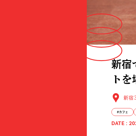
新宿
トを
新宿
カフェ
DATE : 20