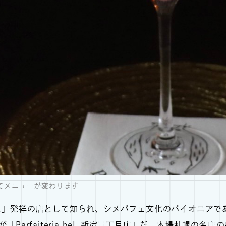
てメニューが変わります
」発祥の店として知られ、シメパフェ文化のパイオニアである札幌の
が「Parfaiteria beL 新宿三丁目店」だ。本場札幌の