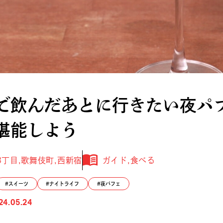
で飲んだあとに行きたい夜パフ
堪能しよう
3丁目
歌舞伎町
西新宿
ガイド
食べる
スイーツ
ナイトライフ
夜パフェ
24.05.24