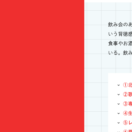
飲み会の
いう背徳
食事やお
いる。飲
①北
②歌
③
④
⑤
⑥罪