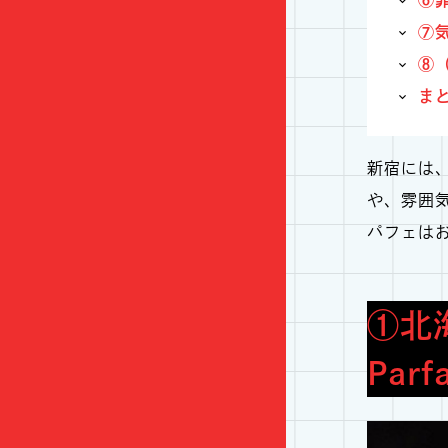
⑦
気
⑧
ま
新宿には
や、雰囲
パフェは
①北
Parfa