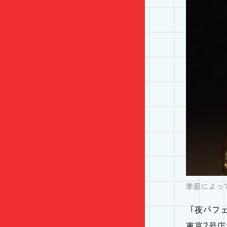
季節によっ
「夜パフェ
東京2号店