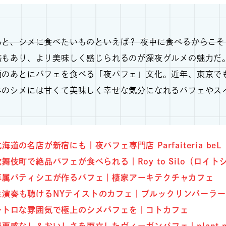
あと、シメに食べたいものといえば？ 夜中に食べるからこそ
感もあり、より美味しく感じられるのが深夜グルメの魅力だ
酒のあとにパフェを食べる「夜パフェ」文化。近年、東京で
みのシメには甘くて美味しく幸せな気分になれるパフェやス
海道の名店が新宿にも｜夜パフェ専門店 Parfaiteria beL
舞伎町で絶品パフェが食べられる｜Roy to Silo（ロイト
専属パティシエが作るパフェ｜棲家アーキテクチャカフェ
生演奏も聴けるNYテイストのカフェ｜ブルックリンパーラ
レトロな雰囲気で極上のシメパフェを｜コトカフェ
悪感なし＆おいしさを両立したヴィーガンパフェ｜plant m