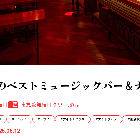
のベストミュージックバー＆
伎町
東急歌舞伎町タワー
遊ぶ
O
イベント
クラブ
ナイトエンタメ
ナイトライフ
東急歌
25.08.12