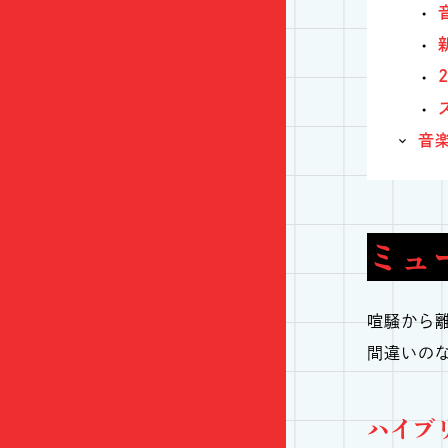
音
ミュ
喧騒から
間違いの
ハイブリッ