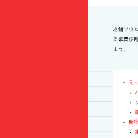
老舗ソウ
る歌舞伎
よう。
ミ
新