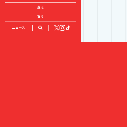
遊ぶ
買う
ニュース
カテゴリ:
観る
by 東急歌舞伎町タワー
食べる
遊ぶ
買う
ニュース