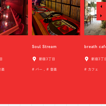
t
Soul Stream
breath caf
目
新宿3丁目
新宿3丁
音楽
バー
音楽
カフェ