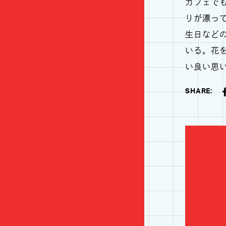
カフェで
りが漂っ
生日など
いる。花
い良い思
SHARE: