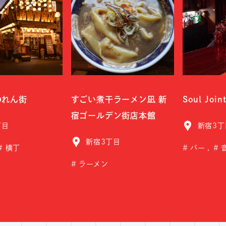
のれん街
すごい煮干ラーメン凪 新
Soul Join
宿ゴールデン街店本館
丁目
新宿3丁
新宿3丁目
横丁
バー
ラーメン