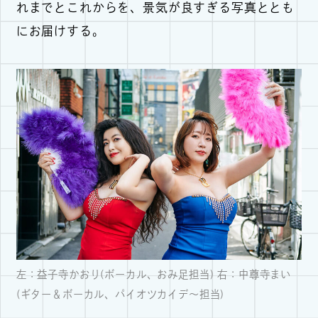
れまでとこれからを、景気が良すぎる写真ととも
にお届けする。
左：益子寺かおり(ボーカル、おみ足担当) 右：中尊寺まい
(ギター＆ボーカル、パイオツカイデ～担当)