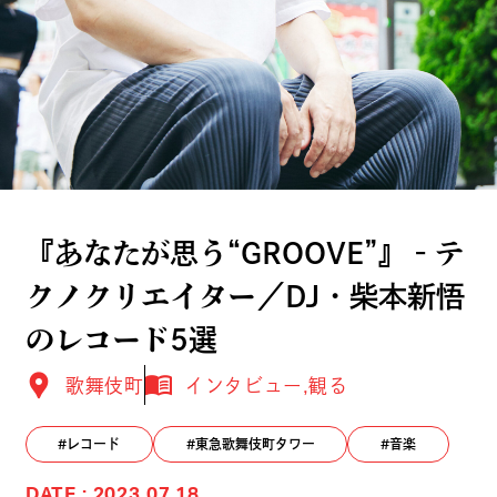
『あなたが思う“GROOVE”』‐テ
クノクリエイター／DJ・柴本新悟
のレコード5選
歌舞伎町
インタビュー
観る
レコード
東急歌舞伎町タワー
音楽
DATE : 2023.07.18