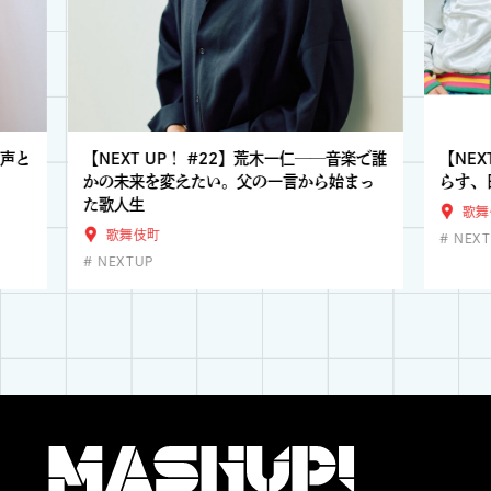
歌声と
【NEXT UP！ #22】荒木一仁──音楽で誰
【NEX
かの未来を変えたい。父の一言から始まっ
らす、日
た歌人生
歌舞
歌舞伎町
NEXT
NEXTUP