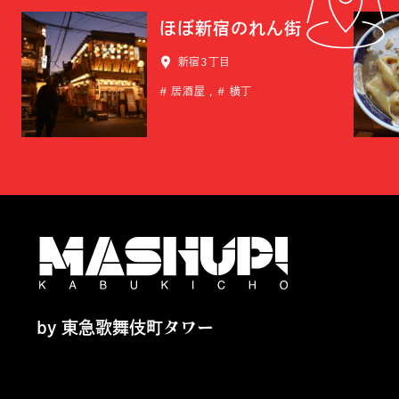
ほぼ新宿のれん街
新宿3丁目
居酒屋
横丁
by 東急歌舞伎町タワー