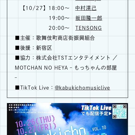
【10/27】18:00～
中村滉己
19:00～
坂田隆一郎
20:00～
TENSONG
■主催：歌舞伎町商店街振興組合
■後援：新宿区
■協力：株式会社TSTエンタテイメント ／
MOTCHAN NO HEYA – もっちゃんの部屋
–
■TikTok Live：
@kabukichomusiclive