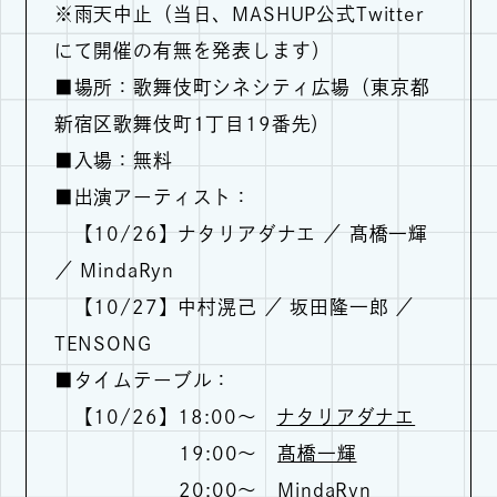
※雨天中止（当日、MASHUP公式Twitter
にて開催の有無を発表します）
■場所：歌舞伎町シネシティ広場（東京都
新宿区歌舞伎町1丁⽬19番先）
■入場：無料
■出演アーティスト：
【10/26】ナタリアダナエ ／ 髙橋一輝
／ MindaRyn
【10/27】中村滉己 ／ 坂田隆一郎 ／
TENSONG
■タイムテーブル：
【10/26】18:00～
ナタリアダナエ
19:00～
髙橋一輝
20:00～
MindaRyn